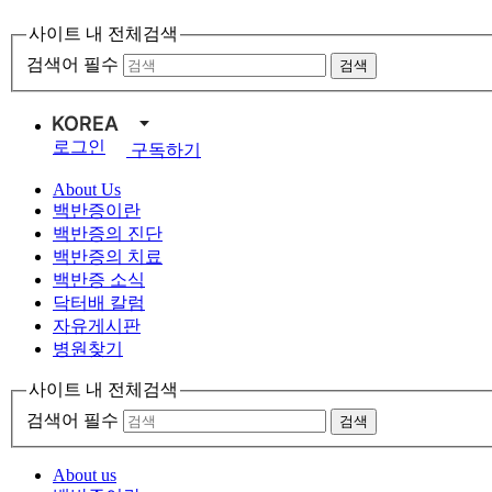
사이트 내 전체검색
검색어 필수
검색
로그인
구독하기
About Us
백반증이란
백반증의 진단
백반증의 치료
백반증 소식
닥터배 칼럼
자유게시판
병원찾기
사이트 내 전체검색
검색어 필수
검색
About us