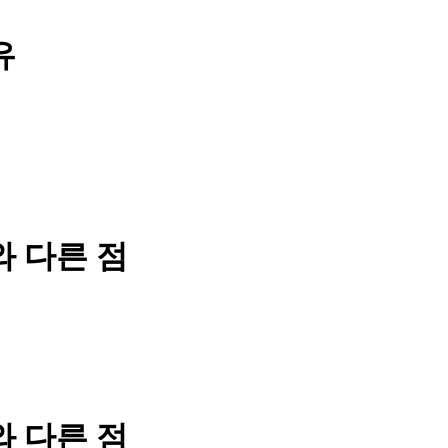
유
와 다른 점
와 다른 점