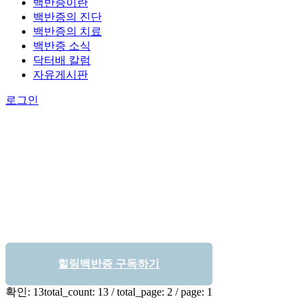
백반증이란
백반증의 진단
백반증의 치료
백반증 소식
닥터배 칼럼
자유게시판
로그인
힐링백반증 구독하기
확인: 13total_count: 13 / total_page: 2 / page: 1