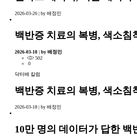
2026-03-26 | by 배정민
백반증 치료의 복병, 색소침
2026-03-18
|
by 배정민
502
0
닥터배 칼럼
백반증 치료의 복병, 색소침
2026-03-18 | by 배정민
10만 명의 데이터가 답한 