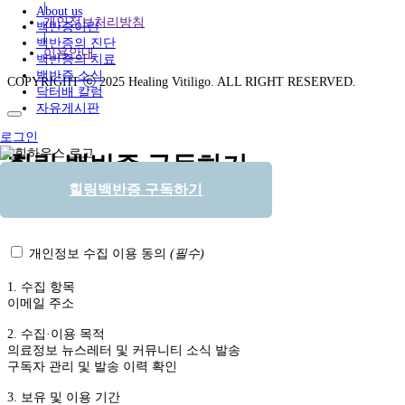
|
About us
개인정보처리방침
백반증이란
|
백반증의 진단
이용안내
백반증의 치료
백반증 소식
COPYRIGHT ⓒ 2025 Healing Vitiligo. ALL RIGHT RESERVED.
닥터배 칼럼
자유게시판
로그인
힐링 백반증 구독하기
힐링백반증 구독하기
백반증 소식을 이메일로 받아보세요.
개인정보 수집 이용 동의
(필수)
1. 수집 항목
이메일 주소
2. 수집·이용 목적
의료정보 뉴스레터 및 커뮤니티 소식 발송
구독자 관리 및 발송 이력 확인
3. 보유 및 이용 기간