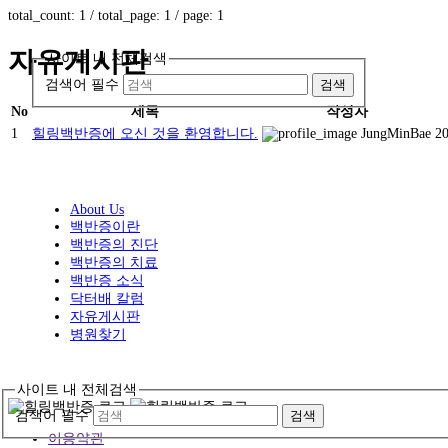
total_count: 1 / total_page: 1 / page: 1
자유게시판
사이트 내 전체검색
검색어 필수
검색
No
제목
작성자
1
힐링백반증에 오신 것을 환영합니다.
JungMinBae
2
About Us
백반증이란
백반증의 진단
백반증의 치료
백반증 소식
닥터배 칼럼
자유게시판
병원찾기
사이트 내 전체검색
검색어 필수
검색
이용약관